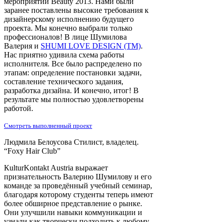
мероприятии Beauty 2013. Нами были
заранее поставлены высокие требования к
дизайнерскому исполнению будущего
проекта. Мы конечно выбрали только
профессионалов! В лице Шумилова
Валерия и
SHUMI LOVE DESIGN (TM)
.
Нас приятно удивила схема работы
исполнителя. Все было распределено по
этапам: определение постановки задачи,
составление технического задания,
разработка дизайна. И конечно, итог! В
результате мы полностью удовлетворены
работой.
Смотреть выполненный проект
Людмила Белоусова
Стилист, владелец.
“Foxy Hair Club”
КulturKontakt Austria выражает
признательность Валерию Шумилову и его
команде за проведённый учебный семинар,
благодаря которому студенты теперь имеют
более обширное представление о рынке.
Они улучшили навыки коммуникации и
узнали как творчески подходить к любому