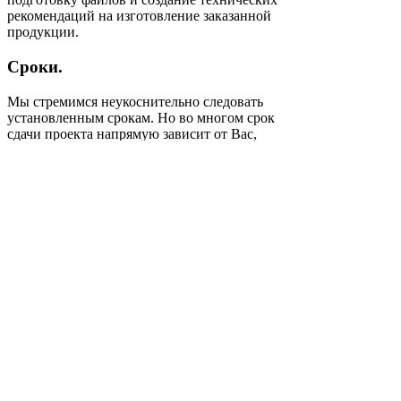
рекомендаций на изготовление заказанной
продукции.
Сроки.
Мы стремимся неукоснительно следовать
установленным срокам. Но во многом срок
сдачи проекта напрямую зависит от Вас,
как от Заказчика. От времени затраченного
Вами на принятие решения,
предоставления корректировок и
согласования финальных макетов зависит
финальный срок сдачи проекта.
Контракт.
Согласовав стоимость и сроки проекта, мы
заключаем контракт, в котором отражены
обязательства каждой из сторон.
Конфиденциальность – мы следуем
обязательству не передавать информацию,
содержащую коммерческую тайну, третьим
лицам без согласия обладателя.