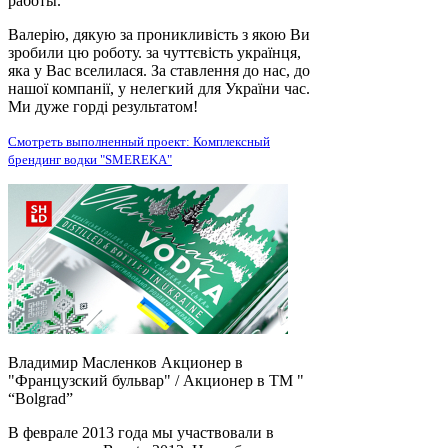
работы.
Валерію, дякую за проникливість з якою Ви
зробили цю роботу. за чуттєвість українця,
яка у Вас вселилася. За ставлення до нас, до
нашої компанії, у нелегкий для України час.
Ми дуже горді результатом!
Смотреть выполненный проект: Комплексный
брендинг водки "SMEREKA"
Владимир Масленков
Акционер в
"Французский бульвар" / Акционер в ТМ "
“Bolgrad”
В феврале 2013 года мы участвовали в