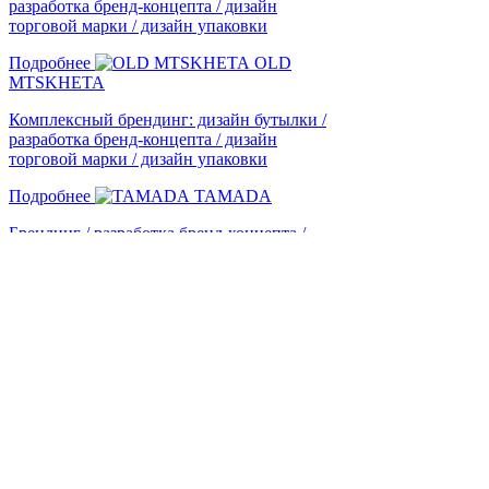
разработка бренд-концепта / дизайн
торговой марки / дизайн упаковки
Подробнее
OLD
MTSKHETA
Комплексный брендинг: дизайн бутылки /
разработка бренд-концепта / дизайн
торговой марки / дизайн упаковки
Подробнее
TAMADA
Брендинг / разработка бренд-концепта /
дизайн упаковки
Подробнее
1
2
3
4
5
Отправить заявку
© 2005-2026 Shumilovedesign
Фильтры
этикетка
упаковка