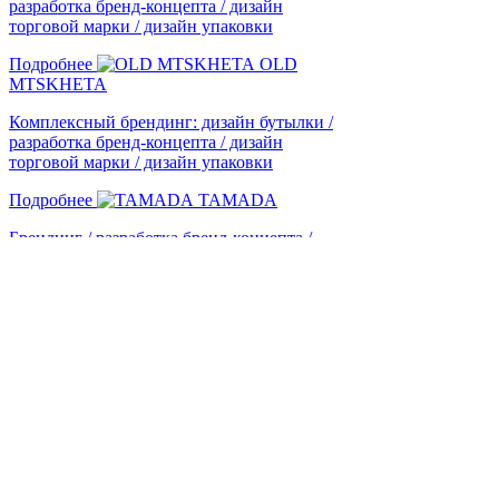
разработка бренд-концепта / дизайн
торговой марки / дизайн упаковки
Подробнее
OLD
MTSKHETA
Комплексный брендинг: дизайн бутылки /
разработка бренд-концепта / дизайн
торговой марки / дизайн упаковки
Подробнее
TAMADA
Брендинг / разработка бренд-концепта /
дизайн упаковки
Подробнее
1
2
3
4
5
Отправить заявку
© 2005-2026 Shumilovedesign
Фильтры
этикетка
упаковка