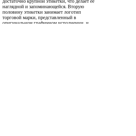
достаточно крупной этикетки, что делает её
наглядной и запоминающейся. Вторую
половину этикетки занимает логотип
торговой марки, представленный в
оригинальном графичном исполнении, и
название сорта вина.
Разработанное агентством оформление
линейки полностью удовлетворяет
основные требования клиента: создать
лаконичное и наглядное оформление
продукта, показав наиболее подходящие
виды закусок для каждого сорта вина.
Благодаря достаточно лаконичной
стилистике с минимальным количеством
графических элементов, упаковка выглядит
современно и информативно, чёткая давая
понять потребителю, что его ждёт.
Читать больше...
Пред. работа
След. работа
Наверх
Отправить заявку