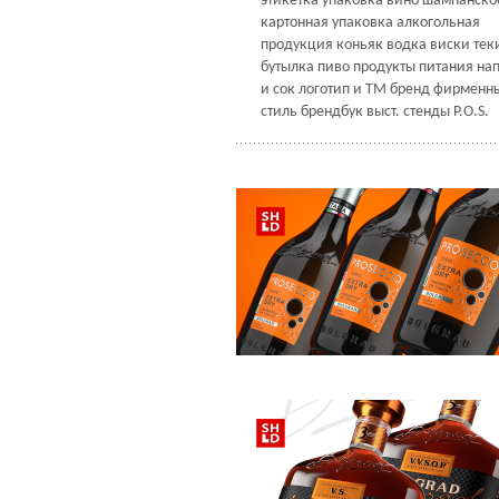
этикетка
упаковка
вино
шампанско
картонная упаковка
алкогольная
продукция
коньяк
водка
виски
тек
бутылка
пиво
продукты питания
на
и сок
логотип и ТМ
бренд
фирменн
стиль
брендбук
выст. стенды
P.O.S.