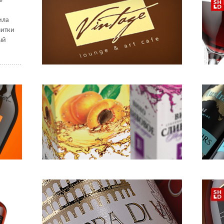
е
ила
питки
ый