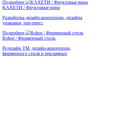
Подробнее
KАХЕТИ / Фруктовые вина
Разработка дизайн-концепции, дизайна
упаковки, пре-пресс
Подробнее
Rohos / Фирменный стиль
Редизайн ТМ, дизайн-концепции,
фирменного стиля и рекламных
материалов, пре-пресс
Подробнее
1
2
Отправить заявку
© 2005-2026 Shumilovedesign
Фильтры
этикетка
упаковка
вино
шампанское