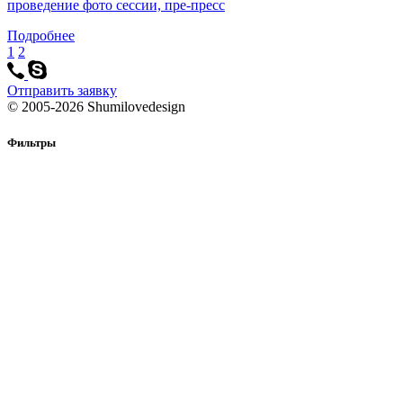
проведение фото сессии, пре-пресс
Подробнее
1
2
Отправить заявку
© 2005-2026 Shumilovedesign
Фильтры
этикетка
упаковка
вино
шампанское
картонная упаковка
алкогольная продукция
коньяк
водка
виски
текила
бутылка
пиво
продукты питания
напитки и сок