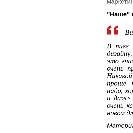
маркетин
"Наше" 
Ви
В пиве 
дизайну,
это «чи
очень п
Никакой
проще, 
надо, х
и даже 
очень к
новом дл
Материа