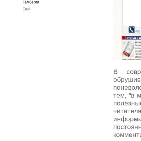
Тамберга
Ещё
В совр
обрушив
поневол
тем, "в 
полезны
читат
информ
постоян
коммен