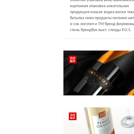
этикетка
упаковка
вино
шампанско
картонная упаковка
алкогольная
продукция
коньяк
водка
виски
тек
бутылка
пиво
продукты питания
на
и сок
логотип и ТМ
бренд
фирменн
стиль
брендбук
выст. стенды
P.O.S.