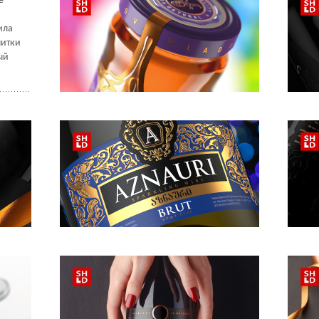
е
ила
питки
ый