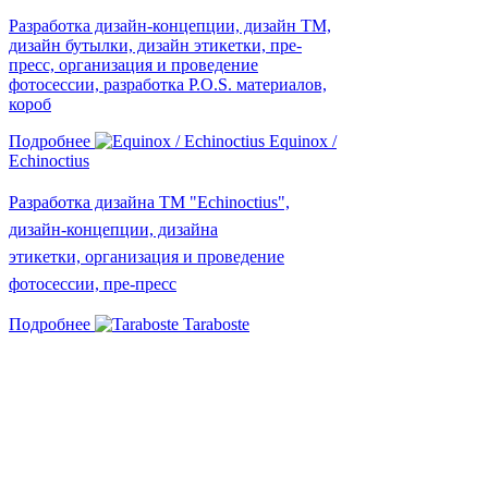
Разработка дизайн-концепции, дизайн ТМ,
дизайн бутылки, дизайн этикетки, пре-
пресс, организация и проведение
фотосессии, разработка P.O.S. материалов,
короб
Подробнее
Equinox /
Echinoctius
Разработка дизайна ТМ "Echinoctius",
дизайн-концепции, дизайна
этикетки,
о
рганизация и проведение
фотосессии, п
ре-пресс
Подробнее
Taraboste
Разработка дизайна ТМ, дизайн-концепции,
дизайна этикетки, рекламных материалов,
организация и проведение фотосессии, пре-
пресс
Подробнее
2
3
4
5
6