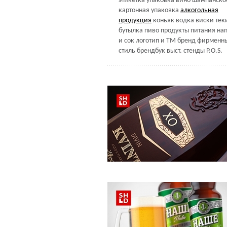
этикетка
упаковка
вино
шампанско
картонная упаковка
алкогольная
продукция
коньяк
водка
виски
тек
бутылка
пиво
продукты питания
на
и сок
логотип и ТМ
бренд
фирменн
стиль
брендбук
выст. стенды
P.O.S.