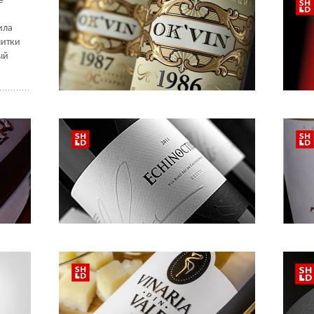
е
ила
питки
ый